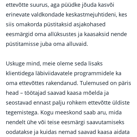
ettevõtte suurus, aga püüdke jõuda kasvõi
erinevate valdkondade keskastmejuhtideni, kes
siis omakorda püstitaksid asjakohased
eesmärgid oma allüksustes ja kaasaksid nende
püstitamisse juba oma alluvaid.
Uskuge mind, meie oleme seda lisaks
klientidega läbiviidavatele programmidele ka
oma ettevõttes rakendanud. Tulemused on päris
head – töötajad saavad kaasa mõelda ja
seostavad ennast palju rohkem ettevõtte üldiste
tegemistega. Kogu meeskond saab aru, mida
nendelt ühe või teise eesmärgi saavutamiseks
oodatakse ja kuidas nemad saavad kaasa aidata