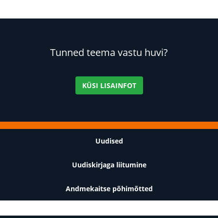
Tunned teema vastu huvi?
KÜSI LISAINFOT
Jalus
Uudised
Uudiskirjaga liitumine
Andmekaitse põhimõtted