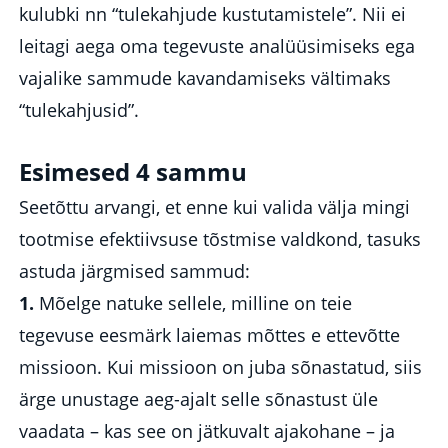
kulubki nn “tulekahjude kustutamistele”. Nii ei
leitagi aega oma tegevuste analüüsimiseks ega
vajalike sammude kavandamiseks vältimaks
“tulekahjusid”.
Esimesed 4 sammu
Seetõttu arvangi, et enne kui valida välja mingi
tootmise efektiivsuse tõstmise valdkond, tasuks
astuda järgmised sammud:
1.
Mõelge natuke sellele, milline on teie
tegevuse eesmärk laiemas mõttes e ettevõtte
missioon. Kui missioon on juba sõnastatud, siis
ärge unustage aeg-ajalt selle sõnastust üle
vaadata – kas see on jätkuvalt ajakohane – ja