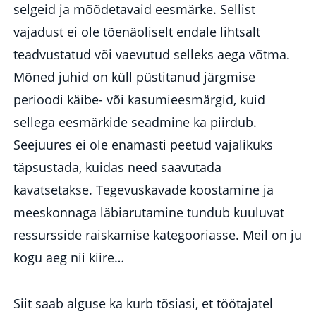
selgeid ja mõõdetavaid eesmärke. Sellist
vajadust ei ole tõenäoliselt endale lihtsalt
teadvustatud või vaevutud selleks aega võtma.
Mõned juhid on küll püstitanud järgmise
perioodi käibe- või kasumieesmärgid, kuid
sellega eesmärkide seadmine ka piirdub.
Seejuures ei ole enamasti peetud vajalikuks
täpsustada, kuidas need saavutada
kavatsetakse. Tegevuskavade koostamine ja
meeskonnaga läbiarutamine tundub kuuluvat
ressursside raiskamise kategooriasse. Meil on ju
kogu aeg nii kiire…
Siit saab alguse ka kurb tõsiasi, et töötajatel