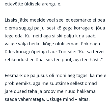
ettevõtte üldisele arengule.
Lisaks jätke meelde veel see, et eesmärke ei pea
olema sugugi palju, sest kõigega korraga ei jõua
tegeleda. Kui neid aga siiski palju kirja saab,
valige välja hetkel kõige olulisemad. Ehk nagu
ütles kunagi õpetaja Laur Tootsile: “Kui sa tervet
rehkendust ei jõua, siis tee pool, aga tee hästi.”
Eesmärkide paljusus oli mõni aeg tagasi ka meie
probleemiks, aga me suutsime sellest omad
järeldused teha ja proovime nüüd hakkama
saada vähematega. Uskuge mind – aitas.