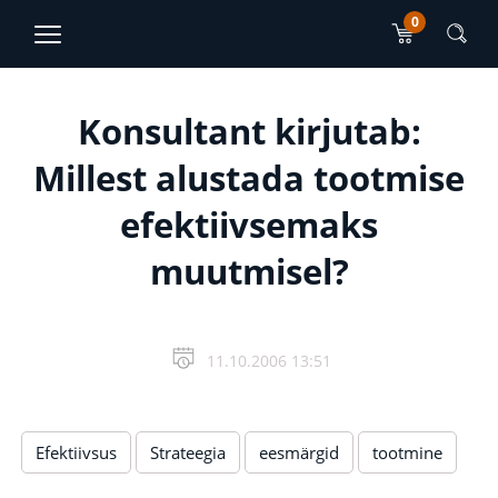
0
TJO Konsultatsioonid
EN
RU
Peamise sisu sektsioon
Konsultant kirjutab:
Millest alustada tootmise
efektiivsemaks
muutmisel?
11.10.2006 13:51
Efektiivsus
Strateegia
eesmärgid
tootmine