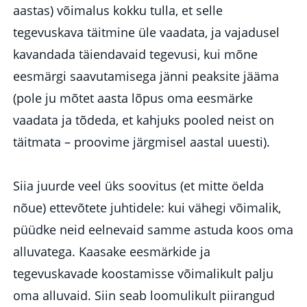
aastas) võimalus kokku tulla, et selle
tegevuskava täitmine üle vaadata, ja vajadusel
kavandada täiendavaid tegevusi, kui mõne
eesmärgi saavutamisega jänni peaksite jääma
(pole ju mõtet aasta lõpus oma eesmärke
vaadata ja tõdeda, et kahjuks pooled neist on
täitmata – proovime järgmisel aastal uuesti).
Siia juurde veel üks soovitus (et mitte öelda
nõue) ettevõtete juhtidele: kui vähegi võimalik,
püüdke neid eelnevaid samme astuda koos oma
alluvatega. Kaasake eesmärkide ja
tegevuskavade koostamisse võimalikult palju
oma alluvaid. Siin seab loomulikult piirangud