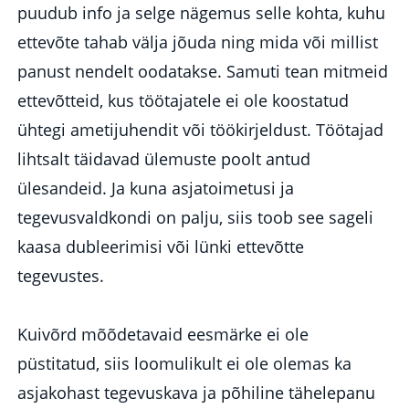
puudub info ja selge nägemus selle kohta, kuhu
ettevõte tahab välja jõuda ning mida või millist
panust nendelt oodatakse. Samuti tean mitmeid
ettevõtteid, kus töötajatele ei ole koostatud
ühtegi ametijuhendit või töökirjeldust. Töötajad
lihtsalt täidavad ülemuste poolt antud
ülesandeid. Ja kuna asjatoimetusi ja
tegevusvaldkondi on palju, siis toob see sageli
kaasa dubleerimisi või lünki ettevõtte
tegevustes.
Kuivõrd mõõdetavaid eesmärke ei ole
püstitatud, siis loomulikult ei ole olemas ka
asjakohast tegevuskava ja põhiline tähelepanu