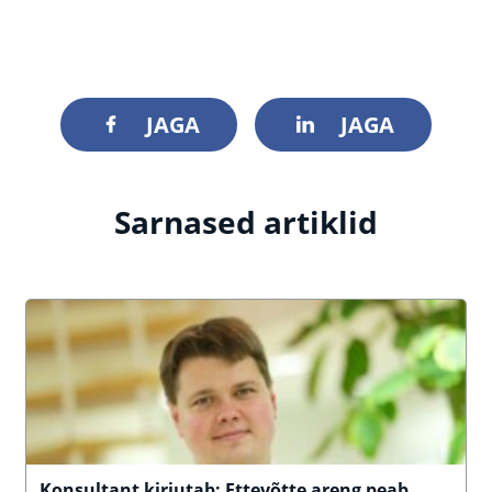
JAGA
JAGA
Sarnased artiklid
Konsultant kirjutab: Ettevõtte areng peab