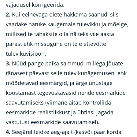
vajadusel korrigeerida.
2.
Kui eelnevaga olete hakkama saanud, siis
vaadake natuke kaugemale tulevikku ja mõelge,
millised te tahaksite olla näiteks viie aasta
pärast ehk missugune on teie ettevõtte
tulevikuvisioon.
3.
Nüüd pange paika sammud, millega jõuate
tänasest päevast selle tulevikunägemuseni ehk
mõõdetavad eesmärgid, ja ärge unustage
koostamast tegevuskavasid nende eesmärkide
saavutamiseks (viimane aitab kontrollida
eesmärkide realistlikkust ja ühtlasi jagada
vastutust eesmärkide saavutamisel).
4.
Seejärel leidke aeg-ajalt (kasvõi paar korda