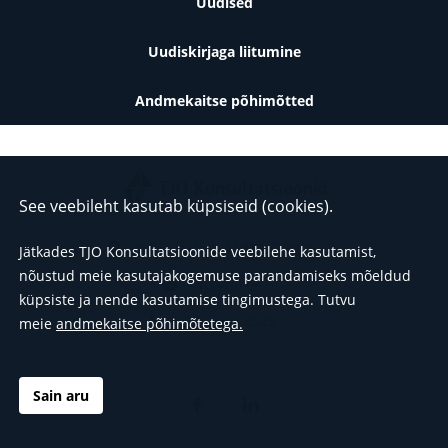
Uudised
Uudiskirjaga liitumine
Andmekaitse põhimõtted
See veebileht kasutab küpsiseid (cookies).
Väike-Paala 1, 11415, Tallinn
Jätkades TJO Konsultatsioonide veebilehe kasutamist,
nõustud meie kasutajakogemuse parandamiseks mõeldud
info@tjo.ee
küpsiste ja nende kasutamise tingimustega.
Tutvu
(+372) 665 9525
meie
andmekaitse põhimõtetega.
Sain aru