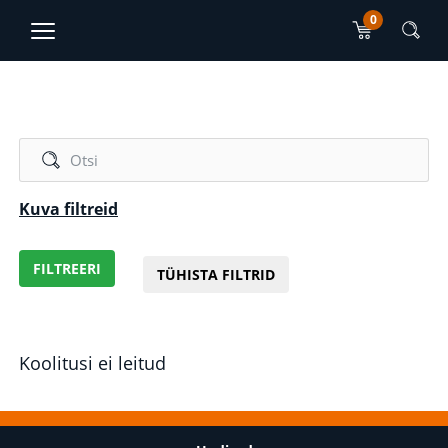
0
TJO Konsultatsioonid
EN
RU
Peamise sisu sektsioon
Kuva filtreid
FILTREERI
TÜHISTA FILTRID
Koolitusi ei leitud
Jalus