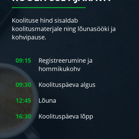
Koolituse hind sisaldab
koolitusmaterjale ning lõunasööki ja
kohvipause.
09:15
Registreerumine ja
hommikukohv
09:30
Koolituspäeva algus
12:45
Lõuna
16:30
Koolituspäeva lõpp