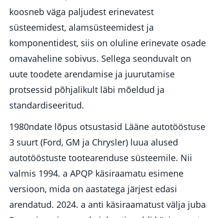
koosneb väga paljudest erinevatest
süsteemidest, alamsüsteemidest ja
komponentidest, siis on oluline erinevate osade
omavaheline sobivus. Sellega seonduvalt on
uute toodete arendamise ja juurutamise
protsessid põhjalikult läbi mõeldud ja
standardiseeritud.
1980ndate lõpus otsustasid Lääne autotööstuse
3 suurt (Ford, GM ja Chrysler) luua alused
autotööstuste tootearenduse süsteemile. Nii
valmis 1994. a APQP käsiraamatu esimene
versioon, mida on aastatega järjest edasi
arendatud. 2024. a anti käsiraamatust välja juba