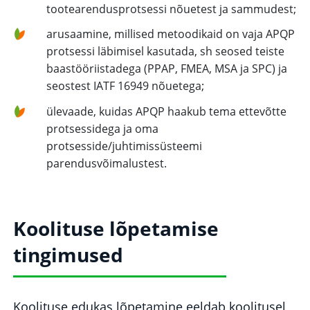
tootearendusprotsessi nõuetest ja sammudest;
arusaamine, millised metoodikaid on vaja APQP
protsessi läbimisel kasutada, sh seosed teiste
baastööriistadega (PPAP, FMEA, MSA ja SPC) ja
seostest IATF 16949 nõuetega;
ülevaade, kuidas APQP haakub tema ettevõtte
protsessidega ja oma
protsesside/juhtimissüsteemi
parendusvõimalustest.
Koolituse lõpetamise
tingimused
Koolituse edukas lõpetamine eeldab koolitusel