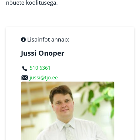
nõuete koolitusega.
Lisainfot annab:
Jussi Onoper
510 6361
jussi@tjo.ee