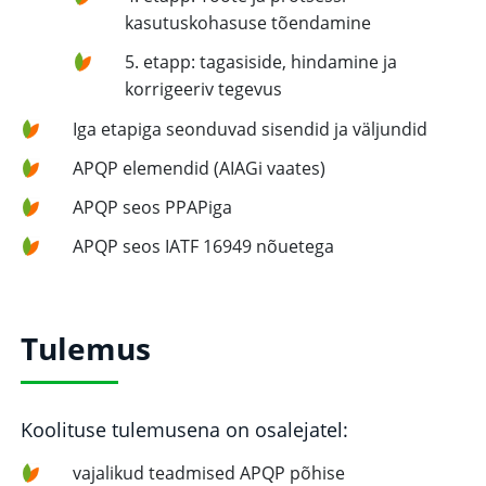
kasutuskohasuse tõendamine
5. etapp: tagasiside, hindamine ja
korrigeeriv tegevus
Iga etapiga seonduvad sisendid ja väljundid
APQP elemendid (AIAGi vaates)
APQP seos PPAPiga
APQP seos IATF 16949 nõuetega
Tulemus
Koolituse tulemusena on osalejatel:
vajalikud teadmised APQP põhise