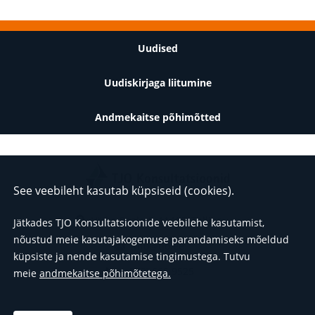
Jalus
Uudised
Uudiskirjaga liitumine
Andmekaitse põhimõtted
See veebileht kasutab küpsiseid (cookies).
Väike-Paala 1, 11415, Tallinn
Jätkades TJO Konsultatsioonide veebilehe kasutamist,
nõustud meie kasutajakogemuse parandamiseks mõeldud
info@tjo.ee
küpsiste ja nende kasutamise tingimustega.
Tutvu
(+372) 665 9525
meie
andmekaitse põhimõtetega.