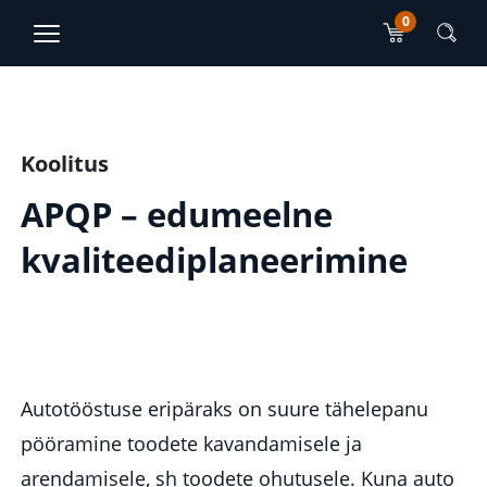
0
TJO Konsultatsioonid
EN
RU
Peamise sisu sektsioon
Koolitus
APQP – edumeelne
kvaliteediplaneerimine
Autotööstuse eripäraks on suure tähelepanu
pööramine toodete kavandamisele ja
arendamisele, sh toodete ohutusele. Kuna auto