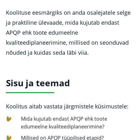
Koolituse eesmärgiks on anda osalejatele selge
ja praktiline ülevaade, mida kujutab endast
APQP ehk toote edumeelne
kvaliteediplaneerimine, millised on seonduvad
nõuded ja kuidas seda läbi viia.
Sisu ja teemad
Koolitus aitab vastata järgmistele küsimustele:
Mida kujutab endast APQP ehk toote
edumeelne kvaliteediplaneerimine?
Millised on APQP tüüpilised etapid?