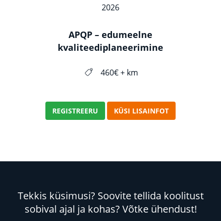
2026
APQP – edumeelne
kvaliteediplaneerimine
460€ + km
REGISTREERU
KÜSI LISAINFOT
Tekkis küsimusi? Soovite tellida koolitust
sobival ajal ja kohas? Võtke ühendust!