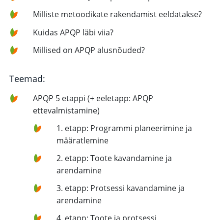
Milliste metoodikate rakendamist eeldatakse?
Kuidas APQP läbi viia?
Millised on APQP alusnõuded?
Teemad:
APQP 5 etappi (+ eeletapp: APQP
ettevalmistamine)
1. etapp: Programmi planeerimine ja
määratlemine
2. etapp: Toote kavandamine ja
arendamine
3. etapp: Protsessi kavandamine ja
arendamine
4. etapp: Toote ja protsessi