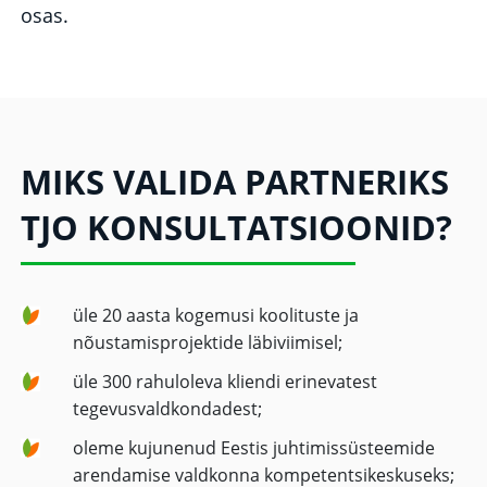
osas.
MIKS VALIDA PARTNERIKS
TJO KONSULTATSIOONID?
üle 20 aasta kogemusi koolituste ja
nõustamisprojektide läbiviimisel;
üle 300 rahuloleva kliendi erinevatest
tegevusvaldkondadest;
oleme kujunenud Eestis juhtimissüsteemide
arendamise valdkonna kompetentsikeskuseks;