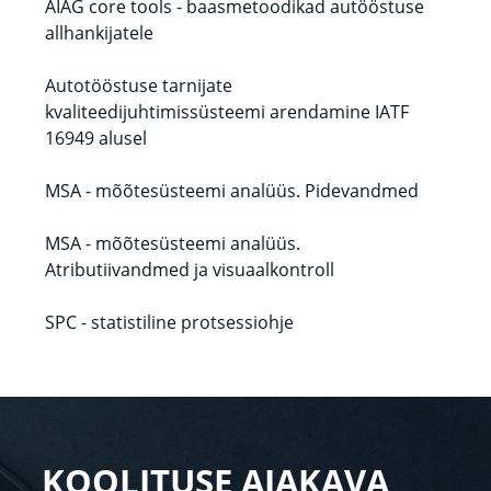
AIAG core tools - baasmetoodikad autööstuse
allhankijatele
Autotööstuse tarnijate
kvaliteedijuhtimissüsteemi arendamine IATF
16949 alusel
MSA - mõõtesüsteemi analüüs. Pidevandmed
MSA - mõõtesüsteemi analüüs.
Atributiivandmed ja visuaalkontroll
SPC - statistiline protsessiohje
KOOLITUSE AJAKAVA