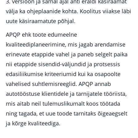
3. versioon ja samal ajal anti eraldi käsiraamat
välja ka ohjeplaanide kohta. Koolitus viiakse läbi
uute käsiraamatute põhjal.
APQP ehk toote edumeelne
kvaliteediplaneerimine, mis jagab arendamise
erinevate etappide vahel ja paneb selgelt paika
nii etappide sisendid-väljundid ja protsessis
edasiliikumise kriteeriumid kui ka osapoolte
vahelised suhtlemisreeglid. APQP annab
autotööstuse klientidele ja tarnijatele tööriista,
mis aitab neil tulemuslikumalt koos töötada
ning tagada, et uue toode tarnitaks õigeaegselt
ja kõrge kvaliteediga.