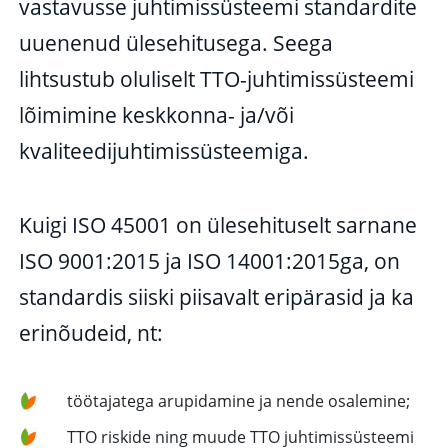
vastavusse juhtimissüsteemi standardite
uuenenud ülesehitusega. Seega
lihtsustub oluliselt TTO-juhtimissüsteemi
lõimimine keskkonna- ja/või
kvaliteedijuhtimissüsteemiga.
Kuigi ISO 45001 on ülesehituselt sarnane
ISO 9001:2015 ja ISO 14001:2015ga, on
standardis siiski piisavalt eripärasid ja ka
erinõudeid, nt:
töötajatega arupidamine ja nende osalemine;
TTO riskide ning muude TTO juhtimissüsteemi