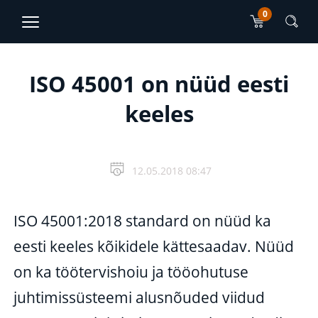
0
TJO Konsultatsioonid
EN
RU
Peamise sisu sektsioon
ISO 45001 on nüüd eesti
keeles
12.05.2018 08:47
ISO 45001:2018 standard on nüüd ka
eesti keeles kõikidele kättesaadav. Nüüd
on ka töötervishoiu ja tööohutuse
juhtimissüsteemi alusnõuded viidud