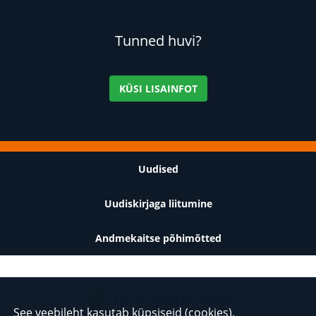
Tunned huvi?
KÜSI LISAINFOT
Jalus
Uudised
Uudiskirjaga liitumine
Andmekaitse põhimõtted
See veebileht kasutab küpsiseid (cookies).