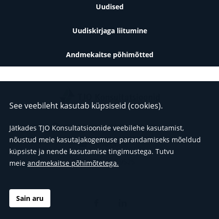
Jalus
Uudised
Uudiskirjaga liitumine
Andmekaitse põhimõtted
See veebileht kasutab küpsiseid (cookies).
Väike-Paala 1, 11415, Tallinn
Jätkades TJO Konsultatsioonide veebilehe kasutamist,
nõustud meie kasutajakogemuse parandamiseks mõeldud
info@tjo.ee
küpsiste ja nende kasutamise tingimustega.
Tutvu
(+372) 665 9525
meie
andmekaitse põhimõtetega.
Sain aru