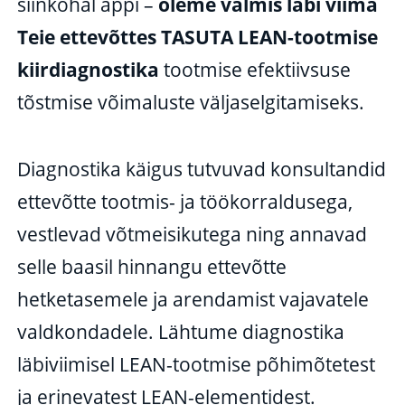
siinkohal appi –
oleme valmis läbi viima
Teie ettevõttes TASUTA LEAN-tootmise
kiirdiagnostika
tootmise efektiivsuse
tõstmise võimaluste väljaselgitamiseks.
Diagnostika käigus tutvuvad konsultandid
ettevõtte tootmis- ja töökorraldusega,
vestlevad võtmeisikutega ning annavad
selle baasil hinnangu ettevõtte
hetketasemele ja arendamist vajavatele
valdkondadele. Lähtume diagnostika
läbiviimisel LEAN-tootmise põhimõtetest
ja erinevatest LEAN-elementidest.