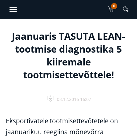
0
TJO Konsultatsioonid
EN
RU
Peamise sisu sektsioon
Jaanuaris TASUTA LEAN-
tootmise diagnostika 5
kiiremale
tootmisettevõttele!
08.12.2016 16:07
Eksportivatele tootmisettevõtetele on
jaanuarikuu reeglina mõnevõrra