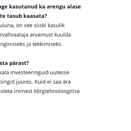
tuge kasutanud ka arengu alase
nte tasub kaasata?
uluna, on see siiski kasulik
õrvaltvaataja arvamust kuulda
ngimiseks ja tekkimiseks.
sta pärast?
ata investeeringuid uutesse
ingid juures. Kuid ei saa ära
steta inimest kõrgtehnoloogilise