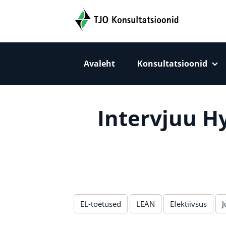
TJO Konsultatsioonid
Avaleht
Konsultatsioonid
Peamise sisu sektsioon
Intervjuu H
EL-toetused
LEAN
Efektiivsus
J