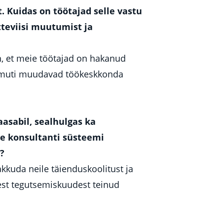
. Kuidas on töötajad selle vastu
teviisi muutumist ja
, et meie töötajad on hakanud
samuti muudavad töökeskkonda
aasabil, sealhulgas ka
ie konsultanti süsteemi
?
kkuda neile täienduskoolitust ja
test tegutsemiskuudest teinud