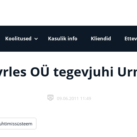
Koolitused
Kasulik info
Kliendid
Ettev
yrles OÜ tegevjuhi Ur
09.06.2011 11:49
uhtimissüsteem