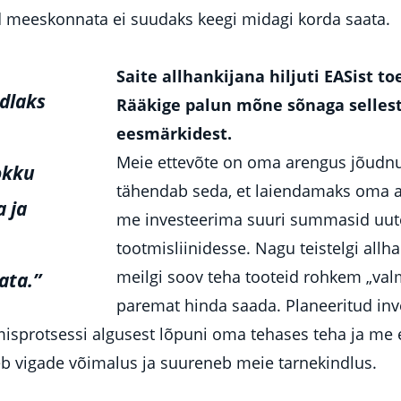
d meeskonnata ei suudaks keegi midagi korda saata.
Saite allhankijana hiljuti EASist 
dlaks
Rääkige palun mõne sõnaga sellest 
eesmärkidest.
Meie ettevõte on oma arengus jõudnu
kokku
tähendab seda, et laiendamaks oma a
 ja
me investeerima suuri summasid uut
tootmisliinidesse. Nagu teistelgi allh
meilgi soov teha tooteid rohkem „valm
ata.”
paremat hinda saada. Planeeritud in
misprotsessi algusest lõpuni oma tehases teha ja me 
eb vigade võimalus ja suureneb meie tarnekindlus.