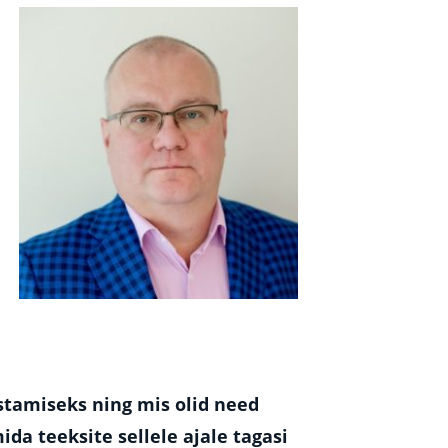
ustamiseks ning mis olid need
da teeksite sellele ajale tagasi