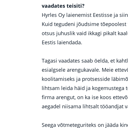
vaadates teisiti?
Hyrles Oy laienemist Eestisse ja si
Kuid tegudeni jõudsime tõepoolest t
otsus juhuslik vaid ikkagi pikalt k
Eestis laiendada.
Tagasi vaadates saab öelda, et kaht
esialgsele arengukavale. Meie ettevõ
koolitamiseks ja protsesside läbimõ
lihtsam leida häid ja kogemustega t
firma arengut, on ka ise koos ettev
aegadel niisama lihtsalt tööandjat 
Seega võtmeteguriteks on jääda kin