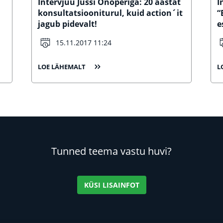
Intervjuu Jussi Onoperiga: 20 aastat
I
konsultatsiooniturul, kuid action´it
“
jagub pidevalt!
e
15.11.2017 11:24
LOE LÄHEMALT
L
Tunned teema vastu huvi?
KÜSI LISAINFOT