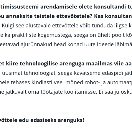
uhtimissüsteemi arendamisele olete konsultandi 
nõu annaksite teistele ettevõtetele? Kas konsulta
Kuigi see alustavale ettevõttele võib tunduda liigse k
se ka praktiliste kogemustega, seega on ühelt poolt k
a peetavad ajurünnakud head kohad uute ideede läbimä
et kiire tehnoloogilise arenguga maailmas viie aa
uusimat tehnoloogiat, seega kavatseme edaspidi jätk
eie tehases kindlasti veel mõned robot- ja automaatp
jätkuvalt oma töötajate koolitamisse. Ei saa ju osku
võttele edu edasiseks arenguks!