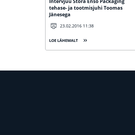
Intervjuu Stora Enso Packaging
tehase- ja tootmisjuhi Toomas
Jänesega
23.02.2016 11:38
LOE LÄHEMALT