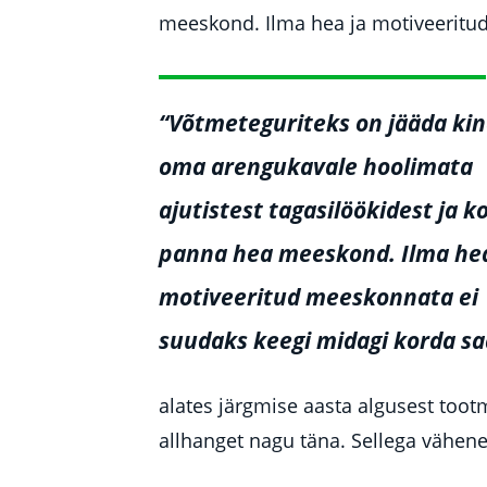
meeskond. Ilma hea ja motiveeritu
“Võtmeteguriteks on jääda kin
oma arengukavale hoolimata
ajutistest tagasilöökidest ja 
panna hea meeskond. Ilma hea
motiveeritud meeskonnata ei
suudaks keegi midagi korda sa
alates järgmise aasta algusest toot
allhanget nagu täna. Sellega vähen