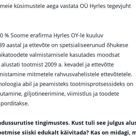
meie küsimustele aega vastata OÜ Hyrles tegevjuht
00 % Soome erafirma Hyrles OY-le kuuluv
89 aastal ja ettevõte on spetsialiseerunud õhukese
oonikatoodete valmistamisele kasutades moodsat
alustati tootmist 2009 a. kevadel ja ettevõtte
istamine mitmetele rahvusvahelistele ettevõtetele.
oloogia abil ja peamisteks tootmisprotsessideks on
utamine, giljotineerimine, viimistlus ja toodete
porditakse.
ndussurutise tingimustes. Kust tuli see julgus al
tmise siiski edukalt käivitada? Kas on midagi, mi