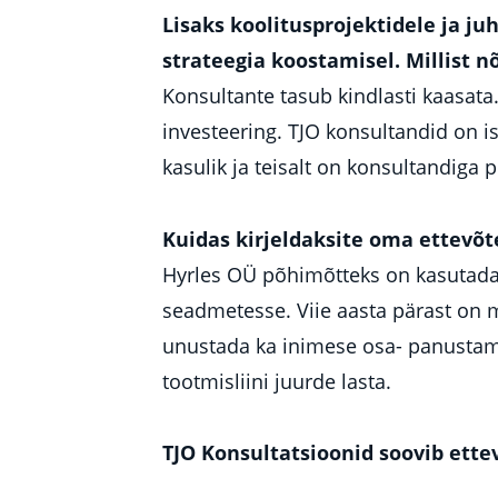
Lisaks koolitusprojektidele ja j
strateegia koostamisel. Millist 
Konsultante tasub kindlasti kaasata. 
investeering. TJO konsultandid on i
kasulik ja teisalt on konsultandig
Kuidas kirjeldaksite oma ettevõt
Hyrles OÜ põhimõtteks on kasutada 
seadmetesse. Viie aasta pärast on m
unustada ka inimese osa- panustame 
tootmisliini juurde lasta.
TJO Konsultatsioonid soovib ette