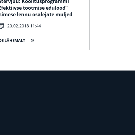
ntervjuu: Koolitusprogrammi
Efektiivse tootmise edulood”
simese lennu osalejate muljed
20.02.2018 11:44
OE LÄHEMALT