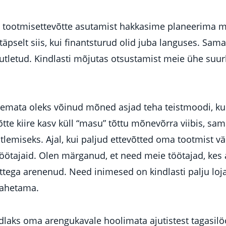
in tootmisettevõtte asutamist hakkasime planeerima m
äpselt siis, kui finantsturud olid juba languses. Sam
aalutletud. Kindlasti mõjutas otsustamist meie ühe su
lemata oleks võinud mõned asjad teha teistmoodi, kuid
tte kiire kasv küll “masu” tõttu mõnevõrra viibis, sa
tlemiseks. Ajal, kui paljud ettevõtted oma tootmist v
öötajaid. Olen märganud, et need meie töötajad, kes a
õttega arenenud. Need inimesed on kindlasti palju loj
vahetama.
dlaks oma arengukavale hoolimata ajutistest tagasilö