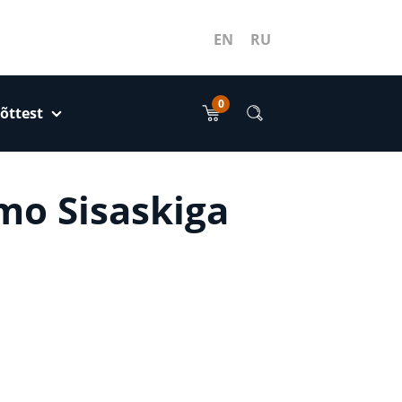
EN
RU
0
õttest
mo Sisaskiga