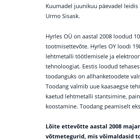
Kuumadel juunikuu päevadel leidis 
Urmo Sisask.
Hyrles OÜ on aastal 2008 loodud 1
tootmisettevõte. Hyrles OY loodi 19
lehtmetalli töötlemisele ja elektr
tehnoloogiat. Eestis loodud tehases 
toodanguks on allhanketoodete valm
Toodang valmib uue kaasaegse tehn
kaetud lehtmetalli stantsimine, pain
koostamine. Toodang peamiselt eks
Lõite ettevõtte aastal 2008 maja
võtmetegurid, mis võimaldasid too