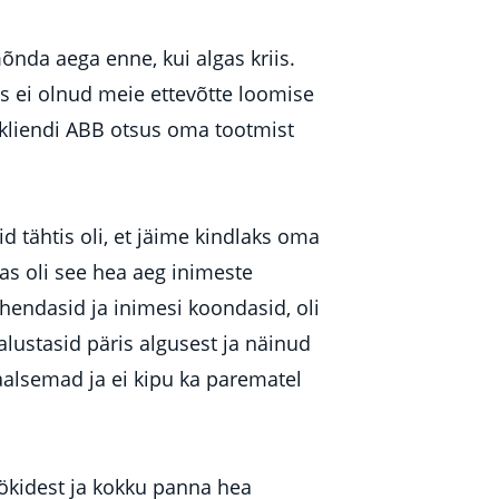
õnda aega enne, kui algas kriis.
as ei olnud meie ettevõtte loomise
urkliendi ABB otsus oma tootmist
 tähtis oli, et jäime kindlaks oma
mas oli see hea aeg inimeste
ähendasid ja inimesi koondasid, oli
lustasid päris algusest ja näinud
aalsemad ja ei kipu ka parematel
ökidest ja kokku panna hea