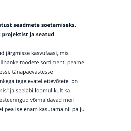
toetust seadmete soetamiseks.
projektist ja seatud
d järgmisse kasvufaasi, mis
llhanke toodete sortimenti peame
esse tänapäevastesse
ankega tegelevatel ettevõtetel on
is“ ja seeläbi loomulikult ka
vesteeringud võimaldavad meil
ei pea ise enam kasutama nii palju