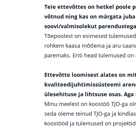
Teie ettevõttes on hetkel poole 
võtnud ning kas on märgata juba
soovi/valmisolekut parendusteg
Tõepoolest on esimesed tulemused 
rohkem kaasa mõtlema ja aru saan
paremaks. Eriti head tulemused on
Ettevõtte loomisest alates on mi
kvaliteedijuhtimissüsteemi arend
ülesehituse ja lihtsuse osas. Aga
Minu meelest on koostöö TJO-ga olnu
seda oleme teinud TJO-ga ja kindlas
koostööd ja tulemused on projekti