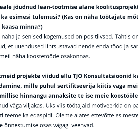
peale jõudnud lean-tootmise alane koolitusprojekt
 ka esimesi tulemusi? (Kas on näha töötajate mõt
a kaasa minna?)
näha ja senised kogemused on positiivsed. Tähtis on
ud, et uuendused lihtsustavad nende enda tööd ja 
 meil näha koostetööde osakonnas.
tmeid projekte viidud ellu TJO Konsultatsioonid k
amine, mille puhul sertifitseerija kiitis väga me
 millise hinnangu annaksite te ise meie koostööle
d väga viljakas. Üks viis töötajaid motiveerida on pa
ti teeme ka edaspidi. Oleme alates ettevõtte esimes
de õnnestumise osas vägagi veenvad.