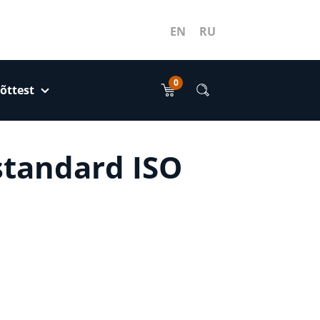
EN
RU
0
õttest
standard ISO