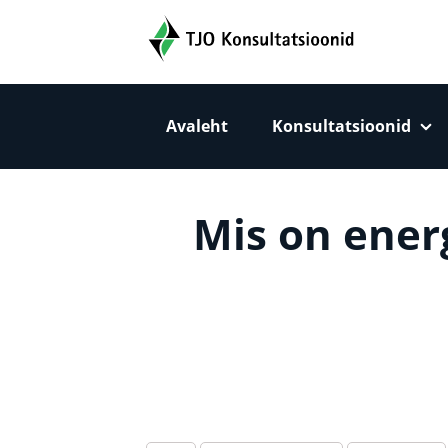
TJO Konsultatsioonid
Avaleht
Konsultatsioonid
Peamise sisu sektsioon
Mis on ener