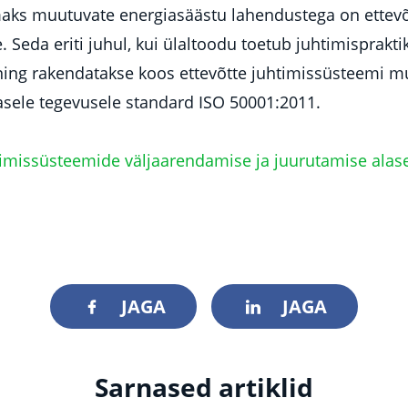
ks muutuvate energiasäästu lahendustega on ettevõtt
Seda eriti juhul, kui ülaltoodu toetub juhtimispraktik
ing rakendatakse koos ettevõtte juhtimissüsteemi 
lasele tegevusele standard ISO 50001:2011.
imissüsteemide väljaarendamise ja juurutamise alas
JAGA
JAGA
Sarnased artiklid