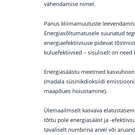
vähendamise nimel.
Panus kliimamuutuste leevendamiss
Energiasõltumatusele suunatud teg
energiaefektiivsuse pidevat tõstmi
kuluefektiivsed – sisuliselt on nee
Energiasäästu meetmed kasvuhooneg
(madala süsinikdioksiidi emissioon
maapõues hoiustamine).
Ülemaailmselt kasvava elatustasem
tõttu pole energiasääst ja -efektiiv
tavaliselt numbrina arvel või aruand