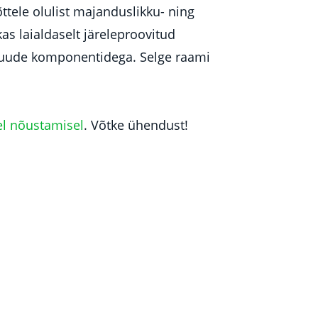
ele olulist majanduslikku- ning
as laialdaselt järeleproovitud
muude komponentidega. Selge raami
el nõustamisel
. Võtke ühendust!