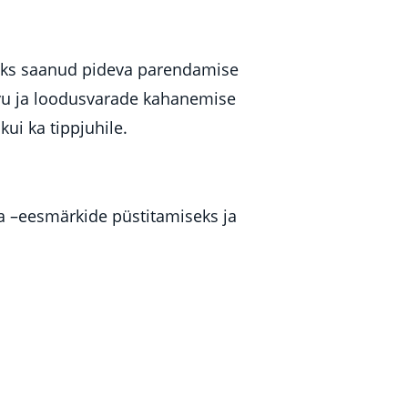
aks saanud pideva parendamise
svu ja loodusvarade kahanemise
ui ka tippjuhile.
ja –eesmärkide püstitamiseks ja