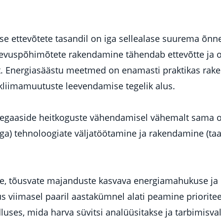
e ettevõtete tasandil on iga sellealase suurema õnn
evuspõhimõtete rakendamine tähendab ettevõtte ja 
st. Energiasäästu meetmed on enamasti praktikas rak
d kliimamuutuste leevendamise tegelik alus.
aaside heitkoguste vähendamisel vähemalt sama olu
iga) tehnoloogiate väljatöötamine ja rakendamine (ta
e, tõusvate majanduste kasvava energiamahukuse ja 
sus viimasel paaril aastakümnel alati peamine priorit
luses, mida harva süvitsi analüüsitakse ja tarbimisval