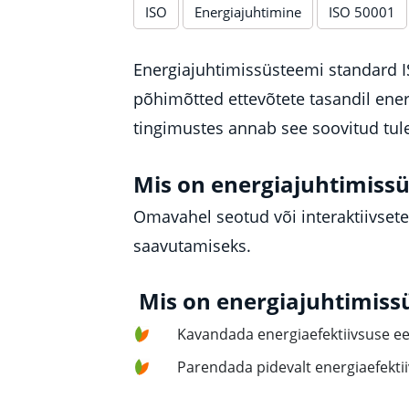
ISO
Energiajuhtimine
ISO 50001
Energiajuhtimissüsteemi standard 
põhimõtted ettevõtete tasandil ene
tingimustes annab see soovitud tule
Mis on energiajuhtimiss
Omavahel seotud või interaktiivset
saavutamiseks.
Mis on energiajuhtimiss
Kavandada energiaefektiivsuse ee
Parendada pidevalt energiaefekti