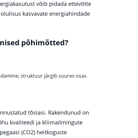
rgiakasutust võib pidada ettevõtte
 olulisus kasvavate energiahindade
amised põhimõtted?
ndamine; struktuur järgib suures osas
nnustatud tõsiasi. Rakendunud on
u kvaliteedi ja kliimailmingute
ppegaasi (CO2) heitkoguste