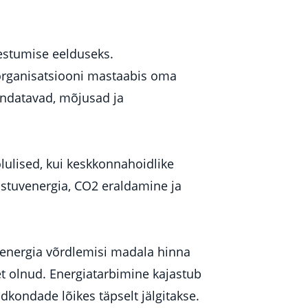
estumise eelduseks.
organisatsiooni mastaabis oma
endatavad, mõjusad ja
lised, kui keskkonnahoidlike
astuvenergia, CO2 eraldamine ja
energia võrdlemisi madala hinna
eet olnud. Energiatarbimine kajastub
dkondade lõikes täpselt jälgitakse.