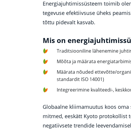
Energiajuhtimissüsteem toimib olem
tegevuse efektiivsuse üheks peamis
tõttu pidevalt kasvab.
Mis on energiajuhtimiss
Traditsiooniline lähenemine juht
Mõõta ja määrata energiatarbimi
Määrata nõuded ettevõtte/organisa
standardit ISO 14001)
Integreerimine kvaliteedi-, keskk
Globaalne kliimamuutus koos oma s
mitmed, eeskätt Kyoto protokollist
negatiivsete trendide leevendamise