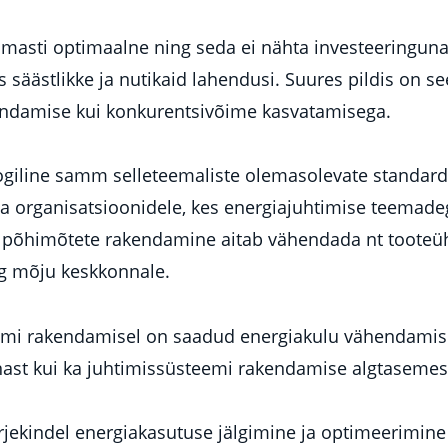
masti optimaalne ning seda ei nähta investeeringuna 
säästlikke ja nutikaid lahendusi. Suures pildis on se
damise kui konkurentsivõime kasvatamisega.
giline samm selleteemaliste olemasolevate standardi
a organisatsioonidele, kes energiajuhtimise teemadeg
 põhimõtete rakendamine aitab vähendada nt tooteüh
ng mõju keskkonnale.
emi rakendamisel on saadud energiakulu vähendamis
nnast kui ka juhtimissüsteemi rakendamise algtasemes
järjekindel energiakasutuse jälgimine ja optimeerimine 