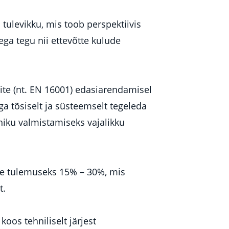
tulevikku, mis toob perspektiivis
ega tegu nii ettevõtte kulude
te (nt. EN 16001) edasiarendamisel
a tõsiselt ja süsteemselt tegeleda
iku valmistamiseks vajalikku
e tulemuseks 15% – 30%, mis
t.
koos tehniliselt järjest