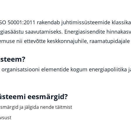
ISO 50001:2011 rakendab juhtimissüsteemide klassik
rgiasäästu saavutamiseks. Energiasisendite hinnaka
muse nii ettevõtte keskkonnajuhile, raamatupidajale k
üsteem?
e organisatsiooni elementide kogum energiapoliitika 
üsteemi eesmärgid?
smärgid ja jälgida nende täitmist
ivsust