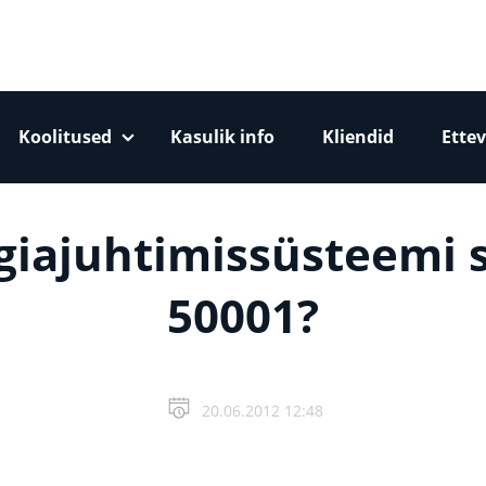
Koolitused
Kasulik info
Kliendid
Ettev
giajuhtimissüsteemi 
50001?
20.06.2012 12:48