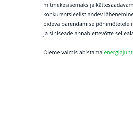
mitmekesisemaks ja kättesaadavama
konkurentsieelist andev lähenemine. 
pideva parendamise põhimõtetele n
ja sihiseade annab ettevõtte sellea
Oleme valmis abistama
energiajuht