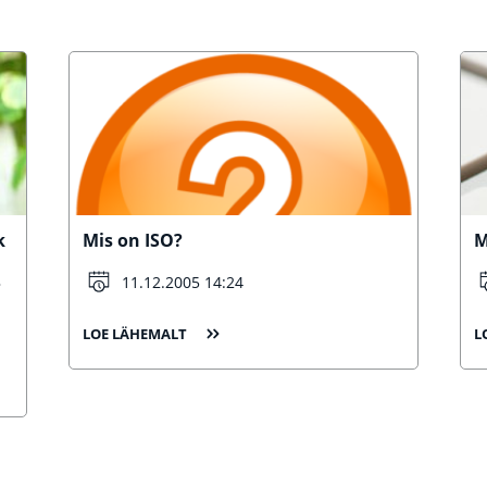
k
Mis on ISO?
M
11.12.2005 14:24
?
LOE LÄHEMALT
L