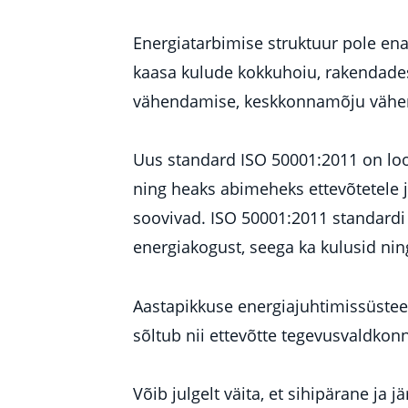
Energiatarbimise struktuur pole ena
kaasa kulude kokkuhoiu, rakendades 
vähendamise, keskkonnamõju vähen
Uus standard ISO 50001:2011 on loo
ning heaks abimeheks ettevõtetele j
soovivad. ISO 50001:2011 standardi
energiakogust, seega ka kulusid ni
Aastapikkuse energiajuhtimissüste
sõltub nii ettevõtte tegevusvaldko
Võib julgelt väita, et sihipärane ja 