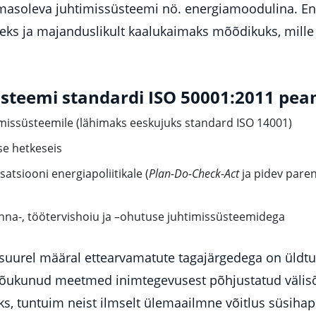
asoleva juhtimissüsteemi nö. energiamoodulina. Ene
eks ja majanduslikult kaalukaimaks mõõdikuks, mille
üsteemi standardi ISO 50001:2011 pe
imissüsteemile (lähimaks eeskujuks standard ISO 14001)
se hetkeseis
tsiooni energiapoliitikale (
Plan-Do-Check-Act
ja pidev pare
onna-, töötervishoiu ja –ohutuse juhtimissüsteemidega
uurel määral ettearvamatute tagajärgedega on üldtu
 tõukunud meetmed inimtegevusest põhjustatud välisõh
ks, tuntuim neist ilmselt ülemaailmne võitlus süsiha