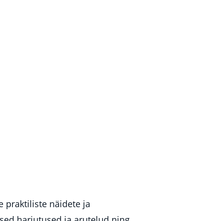
praktiliste näidete ja
ised harjutused ja arutelud ning