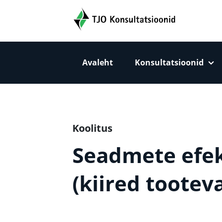
TJO Konsultatsioonid
Avaleht
Konsultatsioonid
Peamise sisu sektsioon
Koolitus
Seadmete efek
(kiired tootev