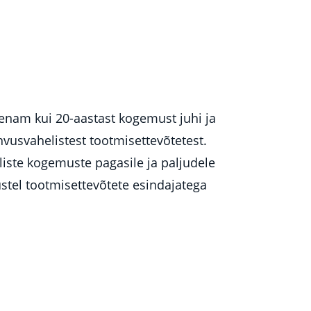
 enam kui 20-aastast kogemust juhi ja
hvusvahelistest tootmisettevõtetest.
iste kogemuste pagasile ja paljudele
stel tootmisettevõtete esindajatega