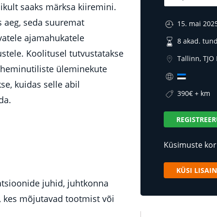
likult saaks märksa kiiremini.
ks aeg, seda suuremat
15. mai 202
vatele ajamahukatele
8 akad. tund
stele. Koolitusel tutvustatakse
Tallinn, TJO
üheminutiliste üleminekute
e, kuidas selle abil
390€ + km
da.
REGISTREE
Küsimuste kor
KÜSI LISAI
atsioonide juhid, juhtkonna
d, kes mõjutavad tootmist või