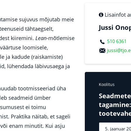
Lisainfot 
utamise sujuvus mõjutab meie
Jussi Ono
teenuseid tähtaegselt,
est kiiremini.
Lean
-mõtlemise
510 6361
väärtuse loomisele,
jussi@tjo.
e ja kadude (raiskamiste)
d, lühendada läbivusaega ja
Koolitus
 muudab tootmisseeriad üha
Seadmete 
tuleb seadmeid ümber
tagamine:
sumusest ei toimu
tootevahe
st. Praktika näitab, et sageli
või enam minutit. Kui asju