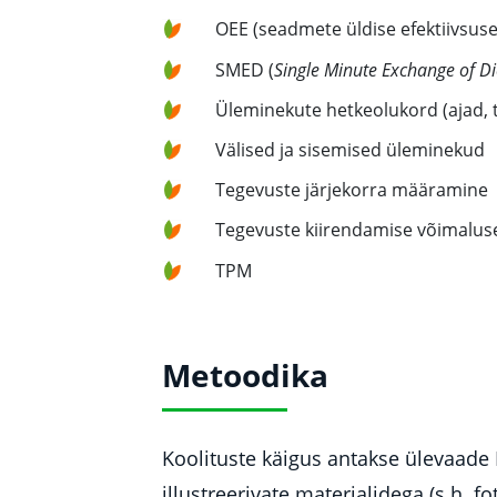
OEE (seadmete üldise efektiivsus
SMED (
Single Minute Exchange of Di
Üleminekute hetkeolukord (ajad, 
Välised ja sisemised üleminekud
Tegevuste järjekorra määramine
Tegevuste kiirendamise võimalus
TPM
Metoodika
Koolituste käigus antakse ülevaade 
illustreerivate materjalidega (s.h. 