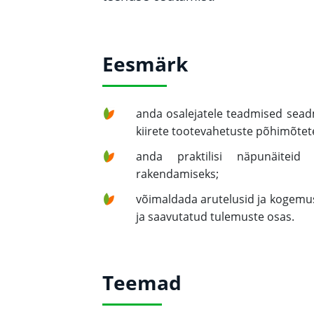
Eesmärk
anda osalejatele teadmised seadm
kiirete tootevahetuste põhimõtet
anda praktilisi näpunäiteid 
rakendamiseks;
võimaldada arutelusid ja kogem
ja saavutatud tulemuste osas.
Teemad