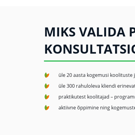
MIKS VALIDA 
KONSULTATSI
üle 20 aasta kogemusi koolituste j
üle 300 rahuloleva kliendi erinev
praktikutest koolitajad – program
aktiivne õppimine ning kogemuste