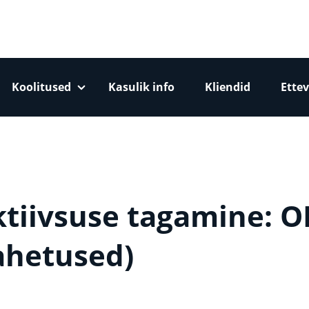
Koolitused
Kasulik info
Kliendid
Ettev
tiivsuse tagamine: O
ahetused)