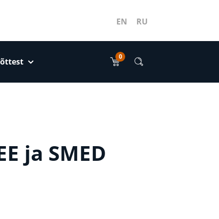
EN
RU
0
õttest
EE ja SMED