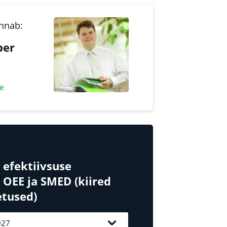
annab:
per
ee
efektiivsuse
 OEE ja SMED (kiired
tused)