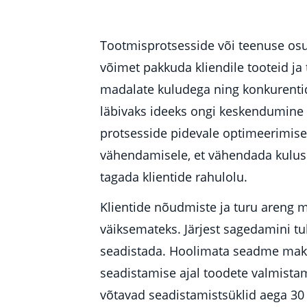
Tootmisprotsesside või teenuse os
võimet pakkuda kliendile tooteid ja 
madalate kuludega ning konkurentid
läbivaks ideeks ongi keskendumine 
protsesside pidevale optimeerimisel
vähendamisele, et vähendada kulusi
tagada klientide rahulolu.
Klientide nõudmiste ja turu areng
väiksemateks. Järjest sagedamini 
seadistada. Hoolimata seadme mak
seadistamise ajal toodete valmistami
võtavad seadistamistsüklid aega 30 