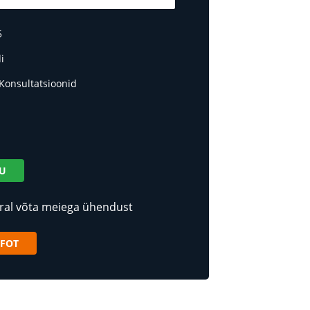
5
i
 Konsultatsioonid
RU
ral võta meiega ühendust
NFOT