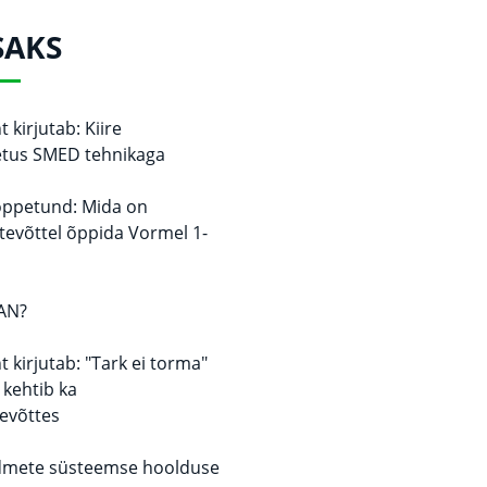
SAKS
 kirjutab: Kiire
etus SMED tehnikaga
õppetund: Mida on
tevõttel õppida Vormel 1-
AN?
 kirjutab: "Tark ei torma"
kehtib ka
evõttes
dmete süsteemse hoolduse