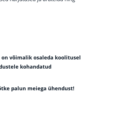
 on võimalik osaleda koolitusel
jadustele kohandatud
võtke palun meiega ühendust!