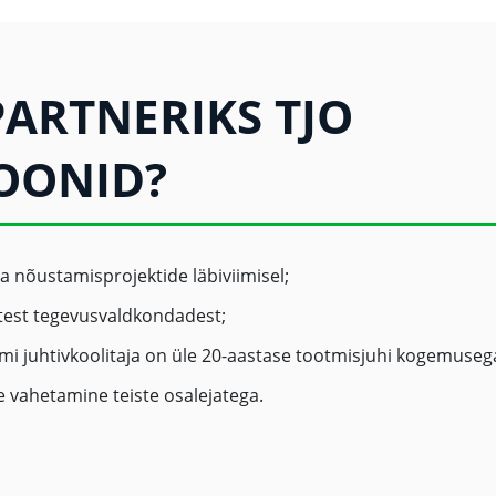
PARTNERIKS TJO
OONID?
a nõustamisprojektide läbiviimisel;
atest tegevusvaldkondadest;
mi juhtivkoolitaja on üle 20-aastase tootmisjuhi kogemuseg
 vahetamine teiste osalejatega.