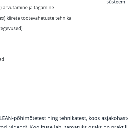
süsteem
e) arvutamine ja tagamine
es
) kiirete tootevahetuste tehnika
tegevused)
ed
LEAN-põhimõtetest ning tehnikatest, koos asjakohaste 
fotod, videod). Koolituse lahutamatuks osaks on praktil