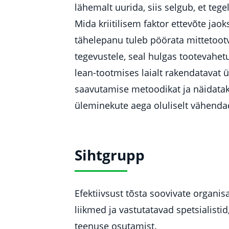
lähemalt uurida, siis selgub, et tege
Mida kriitilisem faktor ettevõte jao
tähelepanu tuleb pöörata mittetoot
tegevustele, seal hulgas tootevahetu
lean-tootmises laialt rakendatavat 
saavutamise metoodikat ja näidataks
üleminekute aega oluliselt vähenda
Sihtgrupp
Efektiivsust tõsta soovivate organis
liikmed ja vastutatavad spetsialisti
teenuse osutamist.