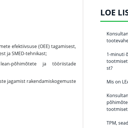
LOE LI
Konsultant
tootevah
ete efektiivsuse (OEE) tagamisest,
est ja SMED-tehnikast;
1-minuti 
tootmiset
lean-põhimõtete ja tööriistade
st?
uste jagamist rakendamiskogemuste
Mis on LE
Konsultant
põhimõte 
tootmiset
TPM, sea