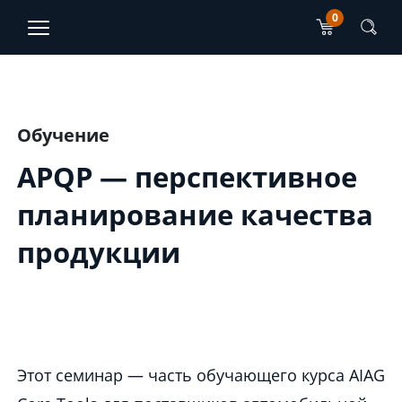
0
TJO Konsultatsioonid
ET
EN
Main content section
Обучение
APQP — перспективное
планирование качества
продукции
Этот семинар — часть обучающего курса AIAG