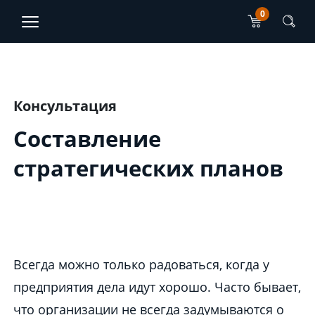
0
TJO Konsultatsioonid
ET
EN
Main content section
Консультация
Составление
стратегических планов
Всегда можно только радоваться, когда у
предприятия дела идут хорошо. Часто бывает,
что организации не всегда задумываются о