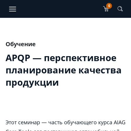
0
TJO Konsultatsioonid
ET
EN
Main content section
Обучение
APQP — перспективное
планирование качества
продукции
Этот семинар — часть обучающего курса AIAG