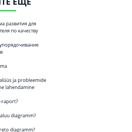
ТЕ ЕЩЕ
а развития для
теля по качеству
 упорядочивание
в
gma
lüüs ja probleemide
ine lahendamine
-raport?
laluu diagramm?
areto diagramm?