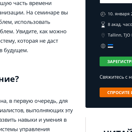
ьшую часть времени
анизации. На семинаре вы
10. января 
блем, использовать
8 акад. час
лем. Увидите, как можно
Tallinn, TJO
стему, которая не даст
в будущем.
ЗАРЕГИСТР
ние?
Свяжитесь с 
СПРОСИТЕ
а, в первую очередь, для
циалистов, выполняющих эту
азвить навыки и умения в
истемы управления