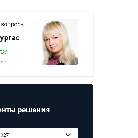
 вопросы
ургас
9525
.ee
енты решения