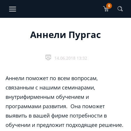
0
TJO Konsultatsioonid
ET
EN
Main content section
Аннели Пургас
14.06.2018 13:32
Аннели поможет по всем вопросам,
связанным с нашими семинарами,
внутрифирменным обучением и
программами развития. Она поможет
выявить в вашей фирме потребности в
обучении и предложит подходящее решение.