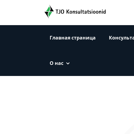
TJO Konsultatsioonid
Главная страница
Консульт
O нас
Main content section