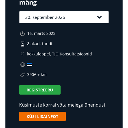
mäng
16. märts 2023
8 akad. tundi
kokkuleppel, TJO Konsultatsioonid
390€ + km
REGISTREERU
Küsimuste korral võta meiega ühendust
KÜSI LISAINFOT