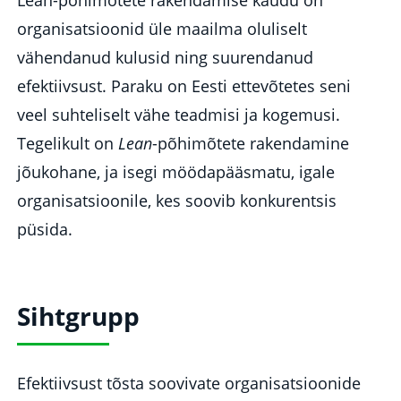
Lean-põhimõtete rakendamise kaudu on
organisatsioonid üle maailma oluliselt
vähendanud kulusid ning suurendanud
efektiivsust. Paraku on Eesti ettevõtetes seni
veel suhteliselt vähe teadmisi ja kogemusi.
Tegelikult on
Lean
-põhimõtete rakendamine
jõukohane, ja isegi möödapääsmatu, igale
organisatsioonile, kes soovib konkurentsis
püsida.
Sihtgrupp
Efektiivsust tõsta soovivate organisatsioonide