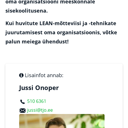
oma organisatsiooni meeskonnale
sisekoolitusena.
Kui huvitute LEAN-mõtteviisi ja -tehnikate
juurutamisest oma organisatsioonis, võtke
palun meiega ühendust!
Lisainfot annab:
Jussi Onoper
510 6361
jussi@tjo.ee