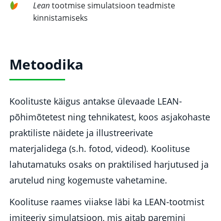
Lean
tootmise simulatsioon teadmiste
kinnistamiseks
Metoodika
Koolituste käigus antakse ülevaade LEAN-
põhimõtetest ning tehnikatest, koos asjakohaste
praktiliste näidete ja illustreerivate
materjalidega (s.h. fotod, videod). Koolituse
lahutamatuks osaks on praktilised harjutused ja
arutelud ning kogemuste vahetamine.
Koolituse raames viiakse läbi ka LEAN-tootmist
imiteeriv simulatsioon, mis aitab paremini