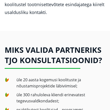
koolitustel tootmisettevõtete esindajatega kiirelt
usaldusliku kontakti.
MIKS VALIDA PARTNERIKS
TJO KONSULTATSIOONID?
üle 20 aasta kogemusi koolituste ja
nõustamisprojektide läbiviimisel;
üle 300 rahuloleva kliendi erinevatest
tegevusvaldkondadest;
praktikutest koolitajad – programmi