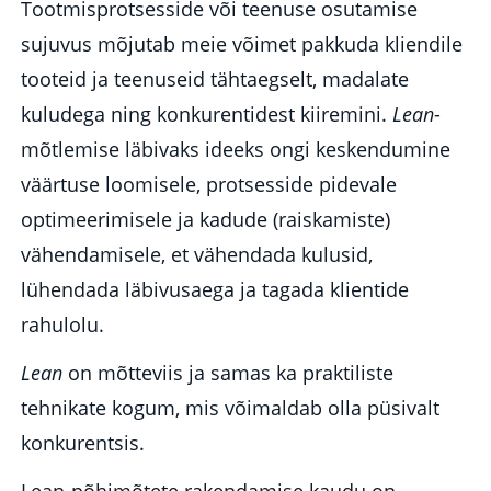
Tootmisprotsesside või teenuse osutamise
sujuvus mõjutab meie võimet pakkuda kliendile
tooteid ja teenuseid tähtaegselt, madalate
kuludega ning konkurentidest kiiremini.
Lean
-
mõtlemise läbivaks ideeks ongi keskendumine
väärtuse loomisele, protsesside pidevale
optimeerimisele ja kadude (raiskamiste)
vähendamisele, et vähendada kulusid,
lühendada läbivusaega ja tagada klientide
rahulolu.
Lean
on mõtteviis ja samas ka praktiliste
tehnikate kogum, mis võimaldab olla püsivalt
konkurentsis.