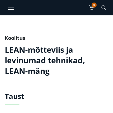
0
TJO Konsultatsioonid
EN
RU
Peamise sisu sektsioon
Koolitus
LEAN-mõtteviis ja
levinumad tehnikad,
LEAN-mäng
Taust