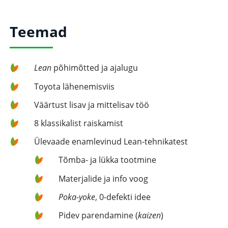
Teemad
Lean
põhimõtted ja ajalugu
Toyota lähenemisviis
Väärtust lisav ja mittelisav töö
8 klassikalist raiskamist
Ülevaade enamlevinud Lean-tehnikatest
Tõmba- ja lükka tootmine
Materjalide ja info voog
Poka-yoke
, 0-defekti idee
Pidev parendamine (
kaizen
)