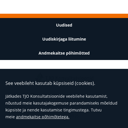
Jalus
Uudised
Uudiskirjaga liitumine
Andmekaitse põhimõtted
See veebileht kasutab küpsiseid (cookies).
Väike-Paala 1, 11415, Tallinn
Jätkades TJO Konsultatsioonide veebilehe kasutamist,
nõustud meie kasutajakogemuse parandamiseks mõeldud
info@tjo.ee
küpsiste ja nende kasutamise tingimustega.
Tutvu
(+372) 665 9525
meie
andmekaitse põhimõtetega.