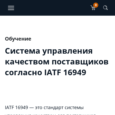
0
TJO Konsultatsioonid
ET
EN
Main content section
Обучение
Система управления
качеством поставщиков
согласно IATF 16949
IATF 16949 — это стандарт системы